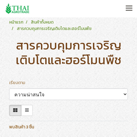
หน้าแรก
สินค้าทั้งหมด
สารควบคุมการเจริญเติบโตและฮอร์โมนพืช
สารควบคุมการเจริญ
เติบโตและฮอร์โมนพืช
เรียงตาม
พบสินค้า 3 ชิ้น